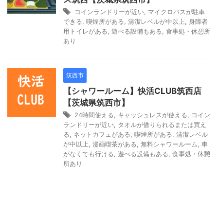
コインランドリーが近い
,
マイクロバスが駐車
できる
,
喫煙所がある
,
清潔レベルが中以上
,
身障者
用トイレがある
,
遊べる設備もある
,
食事処・休憩所
あり
筑西市
【シャワールーム】快活CLUB筑西店
【茨城県筑西市】
24時間使える
,
キャッシュレスが使える
,
コイン
ランドリーが近い
,
タオルが借りられるまたは買え
る
,
ネットカフェがある
,
喫煙所がある
,
清潔レベル
が中以上
,
漫画喫茶がある
,
無料シャワールーム
,
車
がなくても行ける
,
遊べる設備もある
,
食事処・休憩
所あり