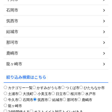
石岡市
筑西市
結城市
那珂市
鹿嶋市
龍ヶ崎市
絞り込み検索はこちら
カテゴリー一覧
かすみがうら市
つくば市
ひたちなか市
土浦市
大洗町
小美玉市
日立市
桜川市
水戸市
牛久市
石岡市
筑西市
結城市
那珂市
鹿嶋市
龍ヶ崎市
24時間使える
オストメイト対応トイレがある