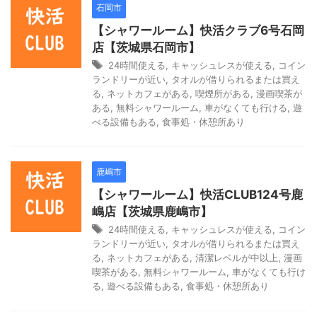
石岡市
【シャワールーム】快活クラブ6号石岡
店【茨城県石岡市】
24時間使える
,
キャッシュレスが使える
,
コイン
ランドリーが近い
,
タオルが借りられるまたは買え
る
,
ネットカフェがある
,
喫煙所がある
,
漫画喫茶が
ある
,
無料シャワールーム
,
車がなくても行ける
,
遊
べる設備もある
,
食事処・休憩所あり
鹿嶋市
【シャワールーム】快活CLUB124号鹿
嶋店【茨城県鹿嶋市】
24時間使える
,
キャッシュレスが使える
,
コイン
ランドリーが近い
,
タオルが借りられるまたは買え
る
,
ネットカフェがある
,
清潔レベルが中以上
,
漫画
喫茶がある
,
無料シャワールーム
,
車がなくても行け
る
,
遊べる設備もある
,
食事処・休憩所あり