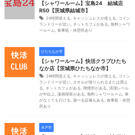
【シャワールーム】宝島24 結城店
R50【茨城県結城市】
24時間使える
,
キャッシュレスが使える
,
コイン
ランドリーが近い
,
ネットカフェがある
,
無料シャワ
ールーム
,
食事処・休憩所あり
ひたちなか市
【シャワールーム】快活クラブひたち
なか店【茨城県ひたちなか市】
24時間使える
,
キャッシュレスが使える
,
コイン
ランドリーが近い
,
タオルが借りられるまたは買え
る
,
ネットカフェがある
,
喫煙所がある
,
清潔レベル
が中以上
,
漫画喫茶がある
,
無料シャワールーム
,
車
がなくても行ける
,
遊べる設備もある
,
食事処・休憩
所あり
水戸市