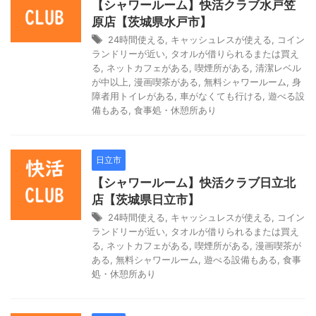
【シャワールーム】快活クラブ水戸笠
原店【茨城県水戸市】
24時間使える
,
キャッシュレスが使える
,
コイン
ランドリーが近い
,
タオルが借りられるまたは買え
る
,
ネットカフェがある
,
喫煙所がある
,
清潔レベル
が中以上
,
漫画喫茶がある
,
無料シャワールーム
,
身
障者用トイレがある
,
車がなくても行ける
,
遊べる設
備もある
,
食事処・休憩所あり
日立市
【シャワールーム】快活クラブ日立北
店【茨城県日立市】
24時間使える
,
キャッシュレスが使える
,
コイン
ランドリーが近い
,
タオルが借りられるまたは買え
る
,
ネットカフェがある
,
喫煙所がある
,
漫画喫茶が
ある
,
無料シャワールーム
,
遊べる設備もある
,
食事
処・休憩所あり