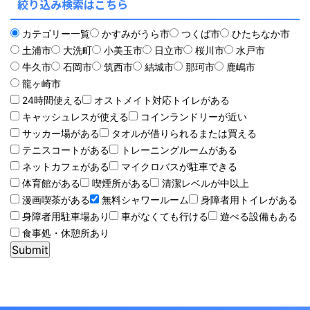
絞り込み検索はこちら
カテゴリー一覧
かすみがうら市
つくば市
ひたちなか市
土浦市
大洗町
小美玉市
日立市
桜川市
水戸市
牛久市
石岡市
筑西市
結城市
那珂市
鹿嶋市
龍ヶ崎市
24時間使える
オストメイト対応トイレがある
キャッシュレスが使える
コインランドリーが近い
サッカー場がある
タオルが借りられるまたは買える
テニスコートがある
トレーニングルームがある
ネットカフェがある
マイクロバスが駐車できる
体育館がある
喫煙所がある
清潔レベルが中以上
漫画喫茶がある
無料シャワールーム
身障者用トイレがある
身障者用駐車場あり
車がなくても行ける
遊べる設備もある
食事処・休憩所あり